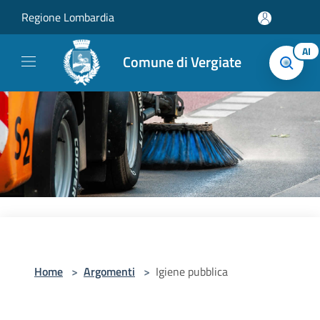
Salta al contenuto principale
Regione Lombardia
AI
Comune di Vergiate
Home
>
Argomenti
>
Igiene pubblica