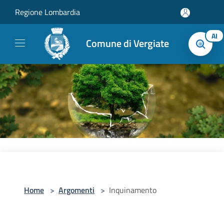
Salta al contenuto principale
Regione Lombardia
AI
Comune di Vergiate
Home
>
Argomenti
>
Inquinamento