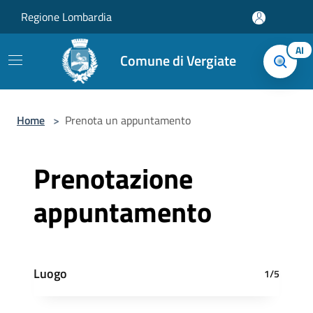
Salta al contenuto principale
Regione Lombardia
AI
Comune di Vergiate
Home
>
Prenota un appuntamento
Prenotazione
appuntamento
Luogo
1/5