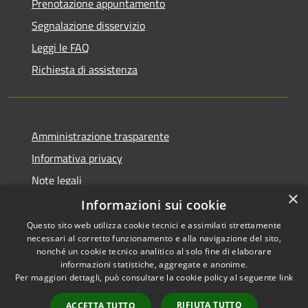
Prenotazione appuntamento
Segnalazione disservizio
Leggi le FAQ
Richiesta di assistenza
Amministrazione trasparente
Informativa privacy
Note legali
×
Dichiarazione di accessibilità
Informazioni sui cookie
Questo sito web utilizza cookie tecnici e assimilati strettamente
necessari al corretto funzionamento e alla navigazione del sito,
nonché un cookie tecnico analitico al solo fine di elaborare
informazioni statistiche, aggregate e anonime.
RSS
Copyright © 2026 • Comune di
Per maggiori dettagli, può consultare la cookie policy al seguente
link
Accessibilità
Vergiate • Powered by
Privacy
Municipium
Accesso
•
RIFIUTA TUTTO
ACCETTA TUTTO