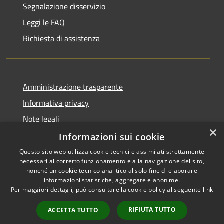
Segnalazione disservizio
Leggi le FAQ
Richiesta di assistenza
Amministrazione trasparente
Informativa privacy
Note legali
×
Dichiarazione di accessibilità
Informazioni sui cookie
Questo sito web utilizza cookie tecnici e assimilati strettamente
necessari al corretto funzionamento e alla navigazione del sito,
nonché un cookie tecnico analitico al solo fine di elaborare
informazioni statistiche, aggregate e anonime.
RSS
Copyright © 2026 • Comune di
Per maggiori dettagli, può consultare la cookie policy al seguente
link
Accessibilità
Vergiate • Powered by
Privacy
Municipium
Accesso
•
RIFIUTA TUTTO
ACCETTA TUTTO
Cookie
redazione