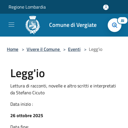
Salta al contenuto principale
Regione Lombardia
AI
Comune di Vergiate
Home
>
Vivere il Comune
>
Eventi
>
Legg'io
Legg'io
Lettura di racconti, novelle e altro scritti e interpretati
da Stefano Cicuto
Data inizio :
26 ottobre 2025
Data fine: