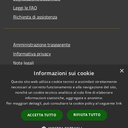
Leggi le FAQ
Richiesta di assistenza
Amministrazione trasparente
Informativa privacy
Note legali
×
Dichiarazione di accessibilità
Informazioni sui cookie
Questo sito web utilizza cookie tecnici e assimilati strettamente
necessari al corretto funzionamento e alla navigazione del sito,
nonché un cookie tecnico analitico al solo fine di elaborare
informazioni statistiche, aggregate e anonime.
RSS
Copyright © 2026 • Comune di
Per maggiori dettagli, può consultare la cookie policy al seguente
link
Accessibilità
Vergiate • Powered by
Privacy
Municipium
Accesso
•
RIFIUTA TUTTO
ACCETTA TUTTO
Cookie
redazione