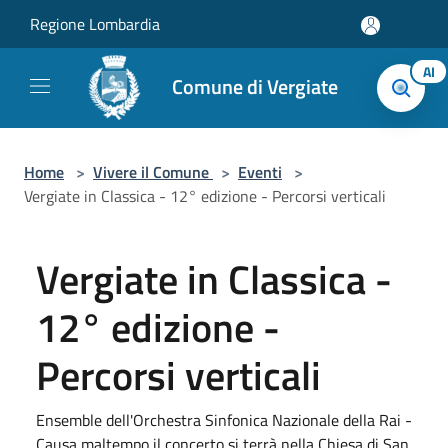
Salta al contenuto principale
Regione Lombardia
AI
Comune di Vergiate
Home
>
Vivere il Comune
>
Eventi
>
Vergiate in Classica - 12° edizione - Percorsi verticali
Vergiate in Classica -
12° edizione -
Percorsi verticali
Ensemble dell'Orchestra Sinfonica Nazionale della Rai -
Causa maltempo il concerto si terrà nella Chiesa di San