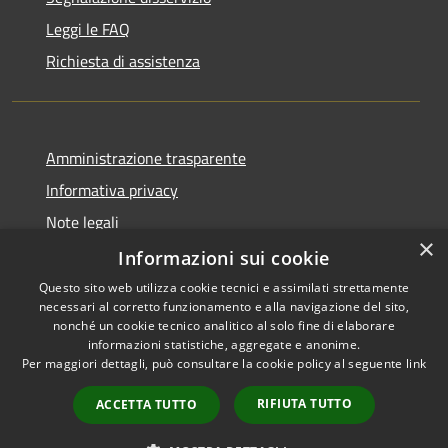
Leggi le FAQ
Richiesta di assistenza
Amministrazione trasparente
Informativa privacy
Note legali
×
Dichiarazione di accessibilità
Informazioni sui cookie
Questo sito web utilizza cookie tecnici e assimilati strettamente
necessari al corretto funzionamento e alla navigazione del sito,
nonché un cookie tecnico analitico al solo fine di elaborare
informazioni statistiche, aggregate e anonime.
RSS
Copyright © 2026 • Comune di
Per maggiori dettagli, può consultare la cookie policy al seguente
link
Accessibilità
Vergiate • Powered by
Privacy
Municipium
Accesso
•
RIFIUTA TUTTO
ACCETTA TUTTO
Cookie
redazione