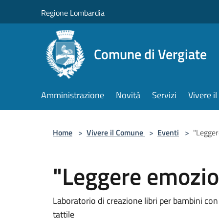
Salta al contenuto principale
Regione Lombardia
Comune di Vergiate
Amministrazione
Novità
Servizi
Vivere 
Home
>
Vivere il Comune
>
Eventi
>
"Leggere
"Leggere emozioni
Laboratorio di creazione libri per bambini con l
tattile