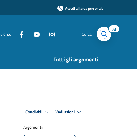
Accedi all'area personale
AI
uici su
Cerca
Tutti gli argomenti
Condividi
Vedi azioni
Argomenti: