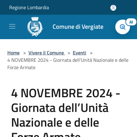
Salta al contenuto principale
Regione Lombardia
AI
Comune di Vergiate
Home
>
Vivere il Comune
>
Eventi
>
4 NOVEMBRE 2024 - Giornata dell’Unità Nazionale e delle
Forze Armate
4 NOVEMBRE 2024 -
Giornata dell’Unità
Nazionale e delle
Forze Armate