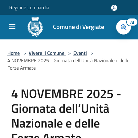
Salta al contenuto principale
Regione Lombardia
AI
Comune di Vergiate
Home
>
Vivere il Comune
>
Eventi
>
4 NOVEMBRE 2025 - Giornata dell’Unità Nazionale e delle
Forze Armate
4 NOVEMBRE 2025 -
Giornata dell’Unità
Nazionale e delle
Forze Armate