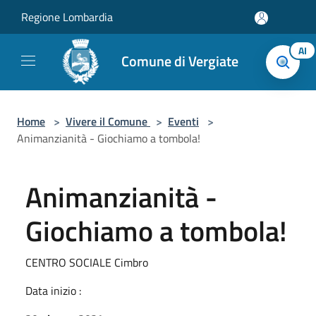
Salta al contenuto principale
Regione Lombardia
AI
Comune di Vergiate
Home
>
Vivere il Comune
>
Eventi
>
Animanzianità - Giochiamo a tombola!
Animanzianità -
Giochiamo a tombola!
CENTRO SOCIALE Cimbro
Data inizio :