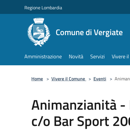
Salta al contenuto principale
Regione Lombardia
Comune di Vergiate
Amministrazione
Novità
Servizi
Vivere 
Home
>
Vivere il Comune
>
Eventi
>
Animanz
Animanzianità -
c/o Bar Sport 2