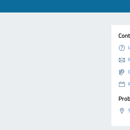
Cont
Prob