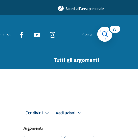
Accedi all'area personale
AI
uici su
Cerca
Tutti gli argomenti
Condividi
Vedi azioni
Argomenti: