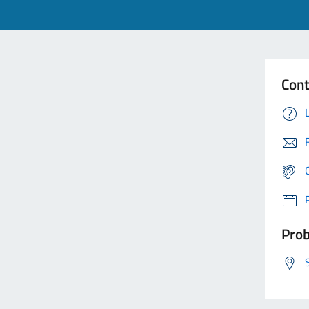
Cont
Prob