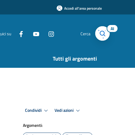
Accedi all'area personale
AI
uici su
Cerca
Tutti gli argomenti
Condividi
Vedi azioni
Argomenti: