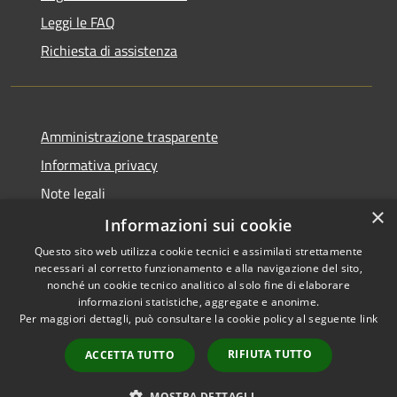
Leggi le FAQ
Richiesta di assistenza
Amministrazione trasparente
Informativa privacy
Note legali
×
Dichiarazione di accessibilità
Informazioni sui cookie
Questo sito web utilizza cookie tecnici e assimilati strettamente
necessari al corretto funzionamento e alla navigazione del sito,
nonché un cookie tecnico analitico al solo fine di elaborare
informazioni statistiche, aggregate e anonime.
RSS
Copyright © 2026 • Comune di
Per maggiori dettagli, può consultare la cookie policy al seguente
link
Accessibilità
Vergiate • Powered by
Privacy
Municipium
Accesso
•
RIFIUTA TUTTO
ACCETTA TUTTO
Cookie
redazione
Mappa del sito
MOSTRA DETTAGLI