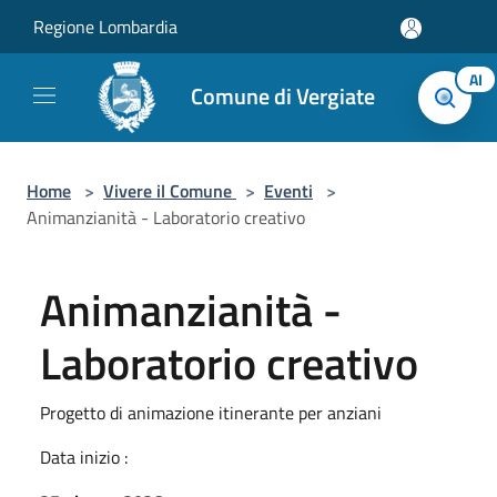
Salta al contenuto principale
Regione Lombardia
AI
Comune di Vergiate
Home
>
Vivere il Comune
>
Eventi
>
Animanzianità - Laboratorio creativo
Animanzianità -
Laboratorio creativo
Progetto di animazione itinerante per anziani
Data inizio :