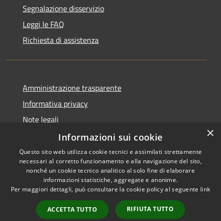
Segnalazione disservizio
Leggi le FAQ
Richiesta di assistenza
Amministrazione trasparente
Informativa privacy
Note legali
×
Dichiarazione di accessibilità
Informazioni sui cookie
Questo sito web utilizza cookie tecnici e assimilati strettamente
necessari al corretto funzionamento e alla navigazione del sito,
nonché un cookie tecnico analitico al solo fine di elaborare
informazioni statistiche, aggregate e anonime.
RSS
Copyright © 2026 • Comune di
Per maggiori dettagli, può consultare la cookie policy al seguente
link
Accessibilità
Vergiate • Powered by
Privacy
Municipium
Accesso
•
RIFIUTA TUTTO
ACCETTA TUTTO
Cookie