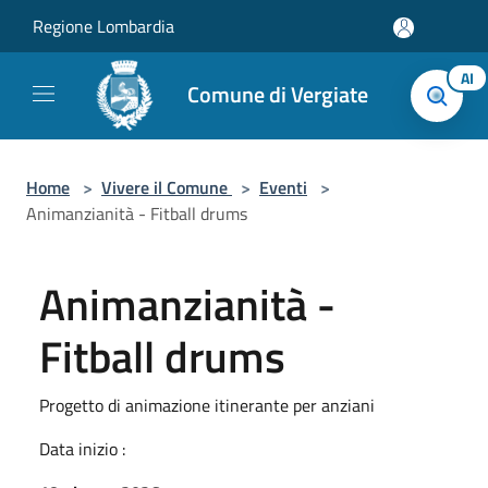
Salta al contenuto principale
Regione Lombardia
AI
Comune di Vergiate
Home
>
Vivere il Comune
>
Eventi
>
Animanzianità - Fitball drums
Animanzianità -
Fitball drums
Progetto di animazione itinerante per anziani
Data inizio :