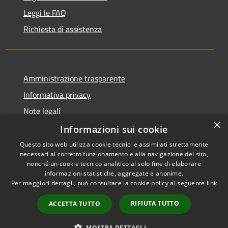
Leggi le FAQ
Richiesta di assistenza
Amministrazione trasparente
Informativa privacy
Note legali
×
Dichiarazione di accessibilità
Informazioni sui cookie
Questo sito web utilizza cookie tecnici e assimilati strettamente
necessari al corretto funzionamento e alla navigazione del sito,
nonché un cookie tecnico analitico al solo fine di elaborare
informazioni statistiche, aggregate e anonime.
RSS
Copyright © 2026 • Comune di
Per maggiori dettagli, può consultare la cookie policy al seguente
link
Accessibilità
Vergiate • Powered by
Privacy
Municipium
Accesso
•
RIFIUTA TUTTO
ACCETTA TUTTO
Cookie
redazione
Mappa del sito
MOSTRA DETTAGLI