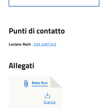
Punti di contatto
Luciano Rech
:
339 2487243
Allegati
Beko Run
PDF
Scarica