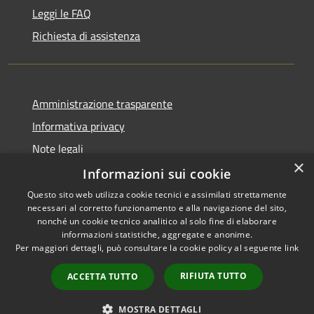
Leggi le FAQ
Richiesta di assistenza
Amministrazione trasparente
Informativa privacy
Note legali
×
Dichiarazione di accessibilità
Informazioni sui cookie
Questo sito web utilizza cookie tecnici e assimilati strettamente
necessari al corretto funzionamento e alla navigazione del sito,
nonché un cookie tecnico analitico al solo fine di elaborare
informazioni statistiche, aggregate e anonime.
RSS
Copyright © 2026 • Comune di
Per maggiori dettagli, può consultare la cookie policy al seguente
link
Accessibilità
Vergiate • Powered by
Privacy
Municipium
Accesso
•
RIFIUTA TUTTO
ACCETTA TUTTO
Cookie
redazione
Mappa del sito
MOSTRA DETTAGLI