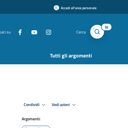
Accedi all'area personale
AI
uici su
Cerca
Tutti gli argomenti
Condividi
Vedi azioni
Argomenti: