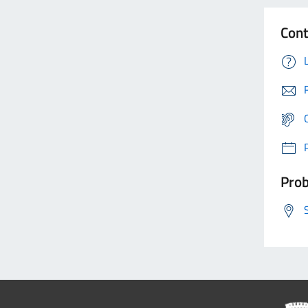
Cont
Prob