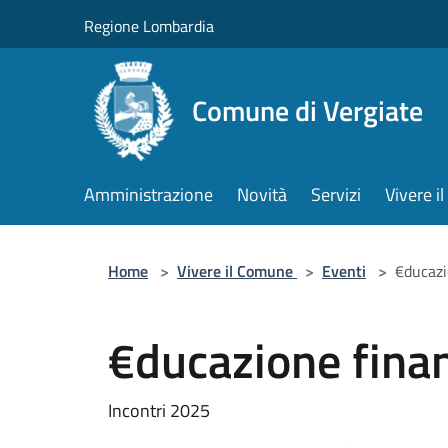
Salta al contenuto principale
Regione Lombardia
Comune di Vergiate
Amministrazione
Novità
Servizi
Vivere 
Home
>
Vivere il Comune
>
Eventi
>
€ducazi
€ducazione finan
Incontri 2025