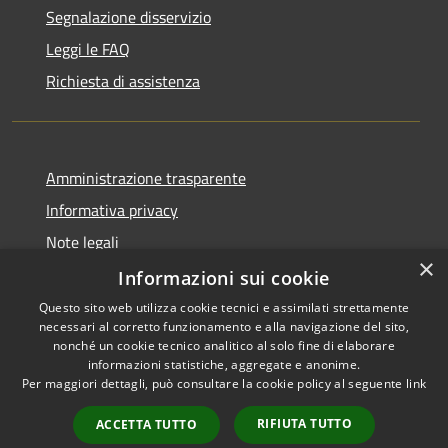
Segnalazione disservizio
Leggi le FAQ
Richiesta di assistenza
Amministrazione trasparente
Informativa privacy
Note legali
×
Dichiarazione di accessibilità
Informazioni sui cookie
Questo sito web utilizza cookie tecnici e assimilati strettamente
necessari al corretto funzionamento e alla navigazione del sito,
nonché un cookie tecnico analitico al solo fine di elaborare
informazioni statistiche, aggregate e anonime.
RSS
Copyright © 2026 • Comune di
Per maggiori dettagli, può consultare la cookie policy al seguente
link
Accessibilità
Vergiate • Powered by
Privacy
Municipium
Accesso
•
RIFIUTA TUTTO
ACCETTA TUTTO
Cookie