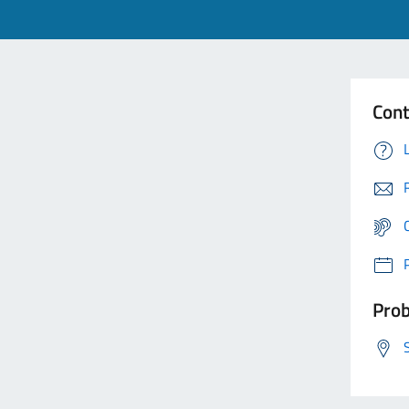
Cont
Prob