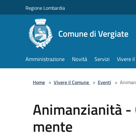
Salta al contenuto principale
Regione Lombardia
Comune di Vergiate
Amministrazione
Novità
Servizi
Vivere 
Home
>
Vivere il Comune
>
Eventi
>
Animanz
Animanzianità - 
mente