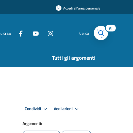
Accedi all'area personale
AI
uici su
Cerca
Tutti gli argomenti
Condividi
Vedi azioni
Argomenti: