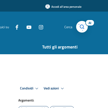
Accedi all'area personale
AI
uici su
Cerca
Tutti gli argomenti
Condividi
Vedi azioni
Argomenti: