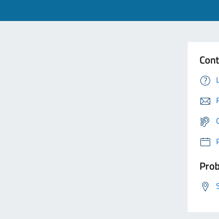
Cont
Prob