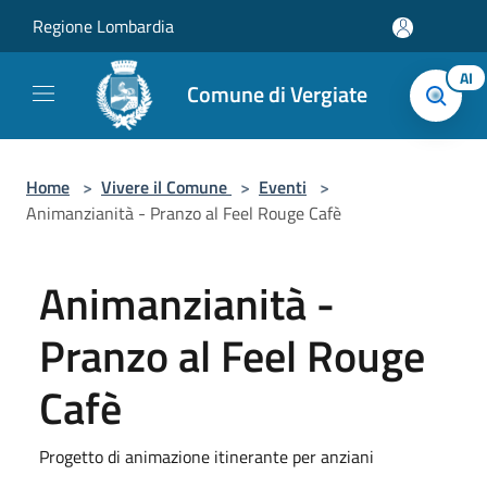
Salta al contenuto principale
Regione Lombardia
AI
Comune di Vergiate
Home
>
Vivere il Comune
>
Eventi
>
Animanzianità - Pranzo al Feel Rouge Cafè
Animanzianità -
Pranzo al Feel Rouge
Cafè
Progetto di animazione itinerante per anziani