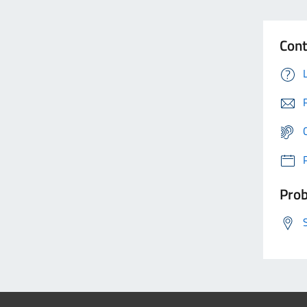
Cont
Prob