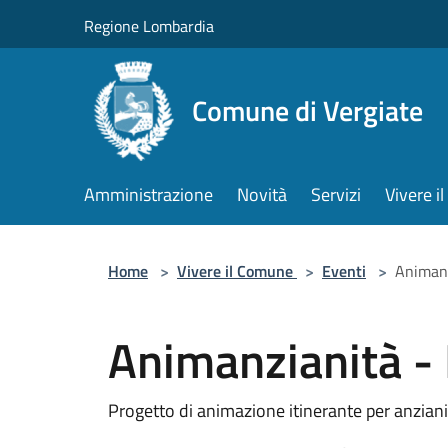
Salta al contenuto principale
Regione Lombardia
Comune di Vergiate
Amministrazione
Novità
Servizi
Vivere 
Home
>
Vivere il Comune
>
Eventi
>
Animanz
Animanzianità - 
Progetto di animazione itinerante per anziani