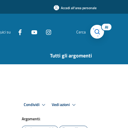
Accedi all'area personale
AI
uici su
Cerca
Tutti gli argomenti
Condividi
Vedi azioni
Argomenti: