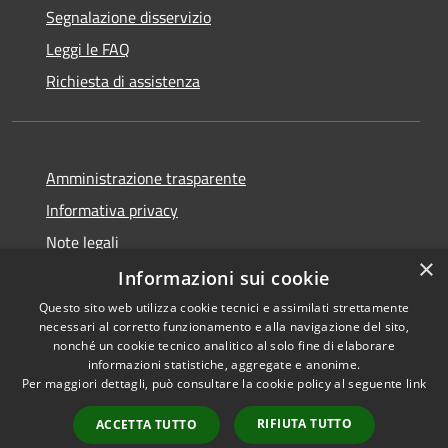
Segnalazione disservizio
Leggi le FAQ
Richiesta di assistenza
Amministrazione trasparente
Informativa privacy
Note legali
×
Dichiarazione di accessibilità
Informazioni sui cookie
Questo sito web utilizza cookie tecnici e assimilati strettamente
necessari al corretto funzionamento e alla navigazione del sito,
nonché un cookie tecnico analitico al solo fine di elaborare
informazioni statistiche, aggregate e anonime.
RSS
Copyright © 2026 • Comune di
Per maggiori dettagli, può consultare la cookie policy al seguente
link
Accessibilità
Vergiate • Powered by
Privacy
Municipium
Accesso
•
RIFIUTA TUTTO
ACCETTA TUTTO
Cookie