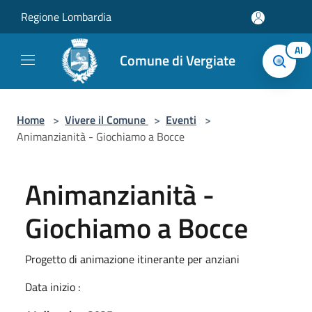
Salta al contenuto principale
Regione Lombardia
AI
Comune di Vergiate
Home
>
Vivere il Comune
>
Eventi
>
Animanzianità - Giochiamo a Bocce
Animanzianità -
Giochiamo a Bocce
Progetto di animazione itinerante per anziani
Data inizio :