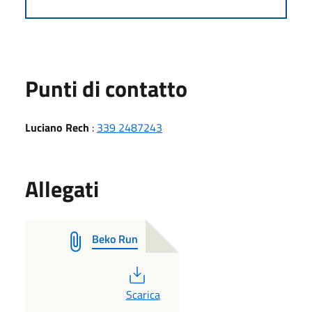
Punti di contatto
Luciano Rech
:
339 2487243
Allegati
Beko Run
PDF
Scarica