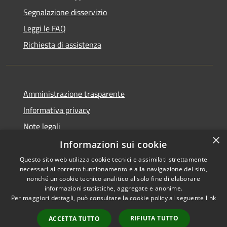
Segnalazione disservizio
Leggi le FAQ
Richiesta di assistenza
Amministrazione trasparente
Informativa privacy
Note legali
×
Dichiarazione di accessibilità
Informazioni sui cookie
Questo sito web utilizza cookie tecnici e assimilati strettamente
necessari al corretto funzionamento e alla navigazione del sito,
nonché un cookie tecnico analitico al solo fine di elaborare
informazioni statistiche, aggregate e anonime.
RSS
Copyright © 2026 • Comune di
Per maggiori dettagli, può consultare la cookie policy al seguente
link
Accessibilità
Vergiate • Powered by
Privacy
Municipium
Accesso
•
RIFIUTA TUTTO
ACCETTA TUTTO