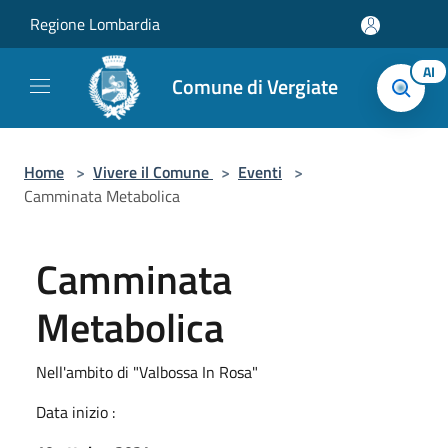
Salta al contenuto principale
Regione Lombardia
AI
Comune di Vergiate
Home
>
Vivere il Comune
>
Eventi
>
Camminata Metabolica
Camminata
Metabolica
Nell'ambito di "Valbossa In Rosa"
Data inizio :