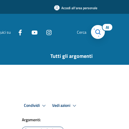
Accedi all'area personale
AI
uici su
Cerca
Tutti gli argomenti
Condividi
Vedi azioni
Argomenti: