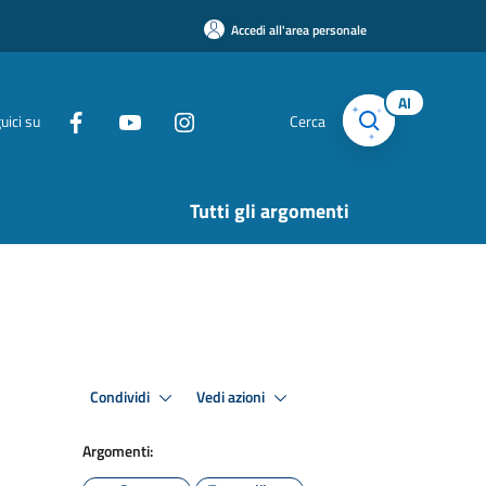
Accedi all'area personale
AI
uici su
Cerca
Tutti gli argomenti
Condividi
Vedi azioni
Argomenti: