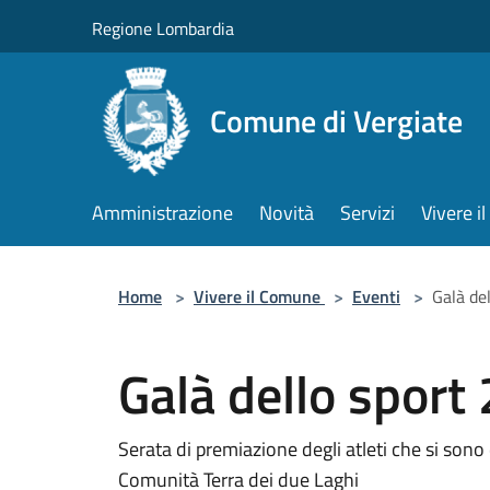
Salta al contenuto principale
Regione Lombardia
Comune di Vergiate
Amministrazione
Novità
Servizi
Vivere 
Home
>
Vivere il Comune
>
Eventi
>
Galà de
Galà dello sport
Serata di premiazione degli atleti che si sono d
Comunità Terra dei due Laghi