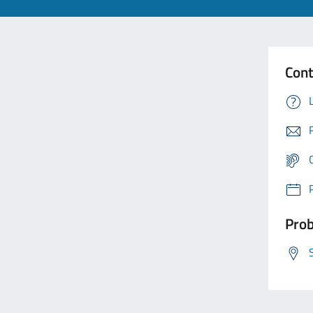
Cont
Prob