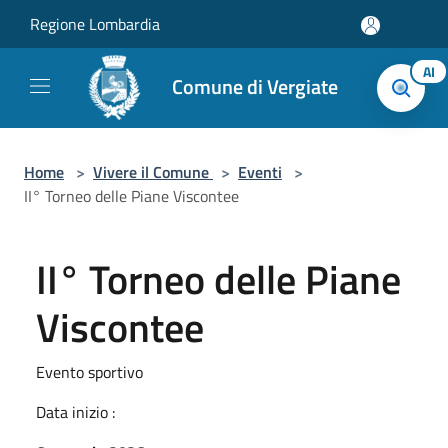
Salta al contenuto principale
Regione Lombardia
AI
Comune di Vergiate
Home
>
Vivere il Comune
>
Eventi
>
II° Torneo delle Piane Viscontee
II° Torneo delle Piane
Viscontee
Evento sportivo
Data inizio :