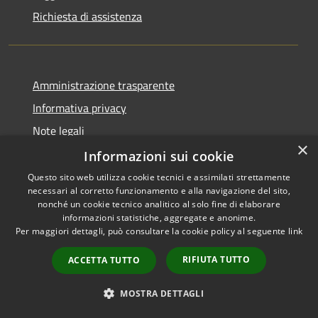
Richiesta di assistenza
Amministrazione trasparente
Informativa privacy
Note legali
×
Dichiarazione di accessibilità
Informazioni sui cookie
Questo sito web utilizza cookie tecnici e assimilati strettamente
necessari al corretto funzionamento e alla navigazione del sito,
nonché un cookie tecnico analitico al solo fine di elaborare
informazioni statistiche, aggregate e anonime.
RSS
Copyright © 2026 • Comune di
Per maggiori dettagli, può consultare la cookie policy al seguente
link
Accessibilità
Vergiate • Powered by
Privacy
Municipium
Accesso
•
RIFIUTA TUTTO
ACCETTA TUTTO
Cookie
redazione
Mappa del sito
MOSTRA DETTAGLI