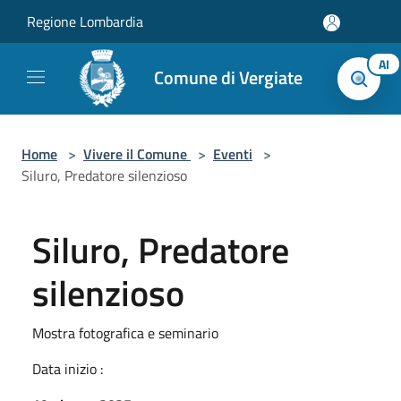
Salta al contenuto principale
Regione Lombardia
AI
Comune di Vergiate
Home
>
Vivere il Comune
>
Eventi
>
Siluro, Predatore silenzioso
Siluro, Predatore
silenzioso
Mostra fotografica e seminario
Data inizio :