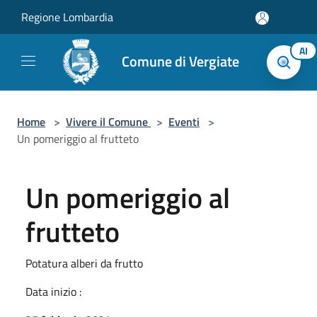
Salta al contenuto principale
Regione Lombardia
AI
Comune di Vergiate
Home
>
Vivere il Comune
>
Eventi
>
Un pomeriggio al frutteto
Un pomeriggio al
frutteto
Potatura alberi da frutto
Data inizio :