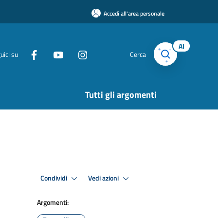
Accedi all'area personale
AI
uici su
Cerca
Tutti gli argomenti
Condividi
Vedi azioni
Argomenti: