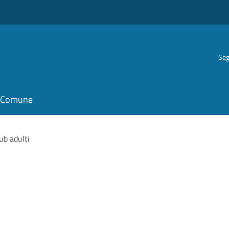
Seg
il Comune
ub adulti