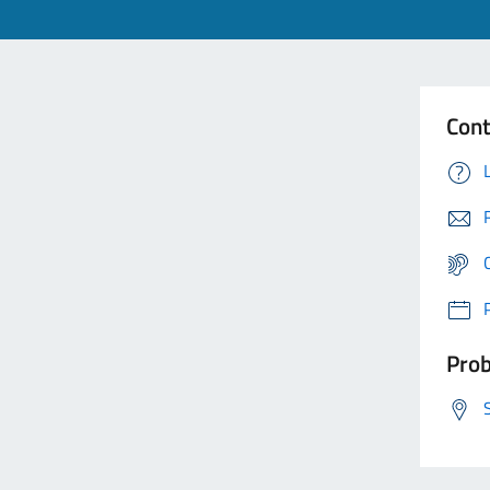
Cont
Prob