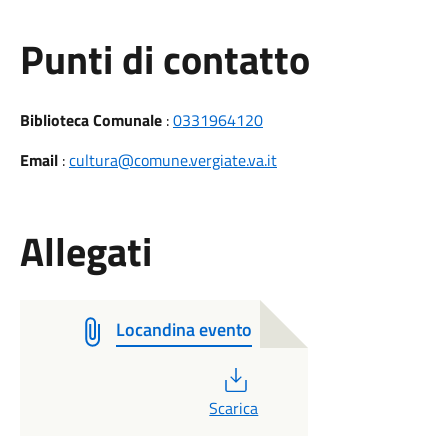
Punti di contatto
Biblioteca Comunale
:
0331964120
Email
:
cultura@comune.vergiate.va.it
Allegati
Locandina evento
PDF
Scarica