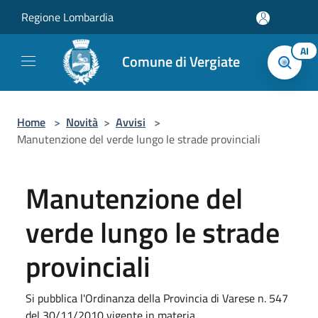
Salta al contenuto principale
Regione Lombardia
AI
Comune di Vergiate
Home
>
Novità
>
Avvisi
>
Manutenzione del verde lungo le strade provinciali
Manutenzione del
verde lungo le strade
provinciali
Si pubblica l'Ordinanza della Provincia di Varese n. 547
del 30/11/2010 vigente in materia.