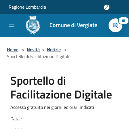
Salta al contenuto principale
Regione Lombardia
AI
Comune di Vergiate
Home
>
Novità
>
Notizie
>
Sportello di Facilitazione Digitale
Sportello di
Facilitazione Digitale
Accesso gratuito nei giorni ed orari indicati
Data :