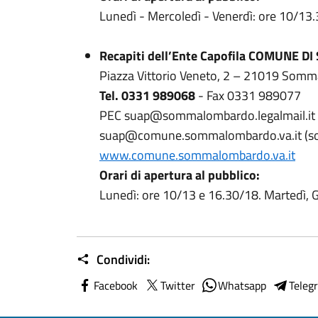
Lunedì - Mercoledì - Venerdì: ore 10/13.
Recapiti dell’Ente Capofila COMUNE D
Piazza Vittorio Veneto, 2 – 21019 Som
Tel. 0331 989068
- Fax 0331 989077
PEC suap@sommalombardo.legalmail.it (da
suap@comune.sommalombardo.va.it (solo
www.comune.sommalombardo.va.it
Orari di apertura al pubblico:
Lunedì: ore 10/13 e 16.30/18. Martedì, G
Condividi:
Facebook
Twitter
Whatsapp
Teleg