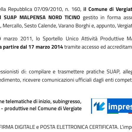
ella Repubblica 07/09/2010, n. 160,
il Comune di Vergiat
del SUAP
MALPENSA NORD TICINO
gestito in forma ass
, Mercallo, Sesto Calende, Varano Borghi e, appunto, Vergiat
 29 marzo 2011, lo Sportello Unico Attività Produtti
 partire dal 17 marzo 2014
tramite accesso ed accreditam
ssionisti di: compilare e trasmettere pratiche SUAP, all
imento, ricevere comunicazioni ufficiali dagli enti competent
e telematiche di inizio, subingresso,
 - produttive nel Comune di Vergiate
 di FIRMA DIGITALE e POSTA ELETTRONICA CERTIFICATA. L’impr