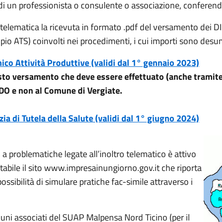
e di un professionista o consulente o associazione, confe
ica telematica la ricevuta in formato .pdf del versamento de
pio ATS) coinvolti nei procedimenti, i cui importi sono desumi
nico Attività Produttive (validi dal 1° gennaio 2023)
sto versamento che deve essere effettuato (anche trami
 e non al Comune di Vergiate.
zia di Tutela della Salute (validi dal 1° giugno 2024)
a problematiche legate all’inoltro telematico è attivo
tabile il sito www.impresainungiorno.gov.it che riporta
ossibilità di simulare pratiche fac-simile attraverso i
comuni associati del SUAP Malpensa Nord Ticino (per il