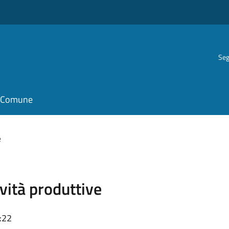
Seg
il Comune
e
vità produttive
:22