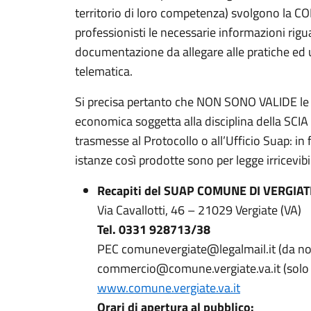
territorio di loro competenza) svolgono la
professionisti le necessarie informazioni rigua
documentazione da allegare alle pratiche ed
telematica.
Si precisa pertanto che NON SONO VALIDE le p
economica soggetta alla disciplina della 
trasmesse al Protocollo o all’Ufficio Suap: in 
istanze così prodotte sono per legge irricevib
Recapiti del SUAP COMUNE DI VERGIATE 
Via Cavallotti, 46 – 21029 Vergiate (VA)
Tel. 0331 928713/38
PEC comunevergiate@legalmail.it (da non 
commercio@comune.vergiate.va.it (solo 
www.comune.vergiate.va.it
Orari di apertura al pubblico: