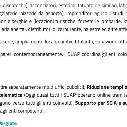
 discoteche), acconciatori, estetisti, tatuatori e similari, lab
gelaterie, pizzerie da asporto), imprenditori agricoli, studi
non alberghiere (locazioni turistiche, foresterie lombarde, 
'aria aperta), distributori di carburante, palestre ed altre a
 sede, ampliamento locali, cambio titolarità, variazione atti
pareri contemporaneamente, il SUAP coordina gli enti coinv
stire separatamente molti uffici pubblici),
Riduzione tempi b
telematica
(Oggi quasi tutti i SUAP operano online tramite
ono verso tutti gli enti coinvolti),
Supporto per SCIA e a
 agli enti competenti).
Vergiate