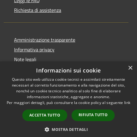
Leggi le FAQ
Richiesta di assistenza
Amministrazione trasparente
Informativa privacy
Note legali
×
Dichiarazione di accessibilità
Informazioni sui cookie
Questo sito web utilizza cookie tecnici e assimilati strettamente
necessari al corretto funzionamento e alla navigazione del sito,
nonché un cookie tecnico analitico al solo fine di elaborare
informazioni statistiche, aggregate e anonime.
RSS
Copyright © 2026 • Comune di
Per maggiori dettagli, può consultare la cookie policy al seguente
link
Accessibilità
Vergiate • Powered by
Privacy
Municipium
Accesso
•
RIFIUTA TUTTO
ACCETTA TUTTO
Cookie
redazione
Mappa del sito
MOSTRA DETTAGLI