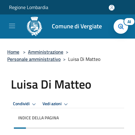
Salta al contenuto principale
Regione Lombardia
AI
Comune di Vergiate
Home
>
Amministrazione
>
Personale amministrativo
>
Luisa Di Matteo
Luisa Di Matteo
Condividi
Vedi azioni
INDICE DELLA PAGINA