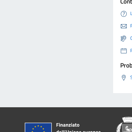
Cont
Prob