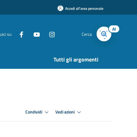
Accedi all'area personale
AI
uici su
Cerca
Tutti gli argomenti
Condividi
Vedi azioni