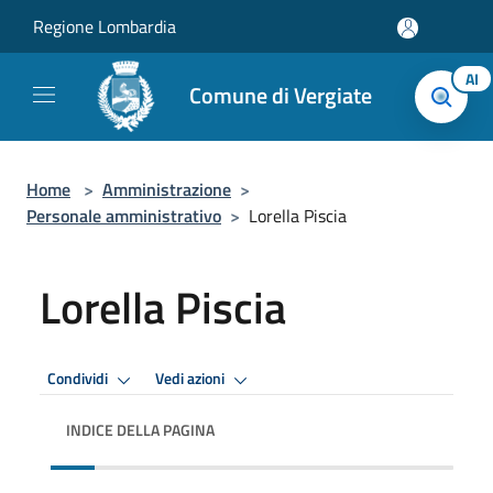
Salta al contenuto principale
Regione Lombardia
AI
Comune di Vergiate
Home
>
Amministrazione
>
Personale amministrativo
>
Lorella Piscia
Lorella Piscia
Condividi
Vedi azioni
INDICE DELLA PAGINA