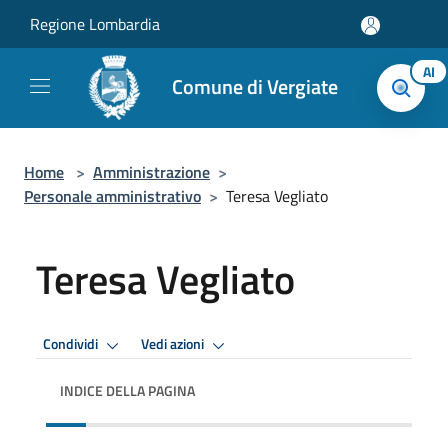
Salta al contenuto principale
Regione Lombardia
AI
Comune di Vergiate
Home
>
Amministrazione
>
Personale amministrativo
>
Teresa Vegliato
Teresa Vegliato
Condividi
Vedi azioni
INDICE DELLA PAGINA