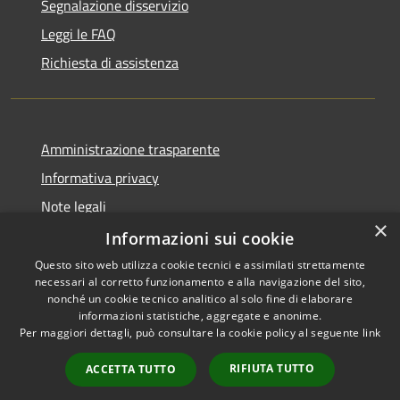
Segnalazione disservizio
Leggi le FAQ
Richiesta di assistenza
Amministrazione trasparente
Informativa privacy
Note legali
×
Dichiarazione di accessibilità
Informazioni sui cookie
Questo sito web utilizza cookie tecnici e assimilati strettamente
necessari al corretto funzionamento e alla navigazione del sito,
nonché un cookie tecnico analitico al solo fine di elaborare
informazioni statistiche, aggregate e anonime.
RSS
Copyright © 2026 • Comune di
Per maggiori dettagli, può consultare la cookie policy al seguente
link
Accessibilità
Vergiate • Powered by
Privacy
Municipium
Accesso
•
RIFIUTA TUTTO
ACCETTA TUTTO
Cookie
redazione