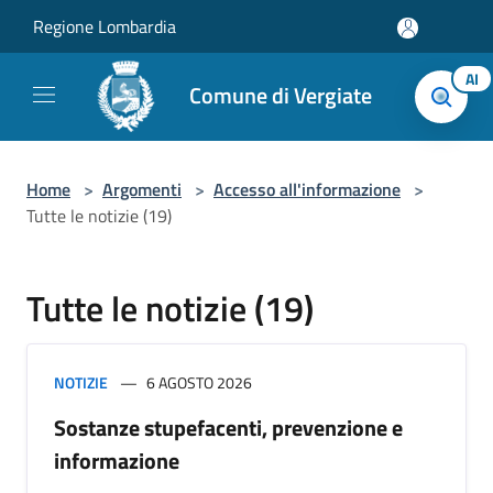
Salta al contenuto principale
Regione Lombardia
AI
Comune di Vergiate
Home
>
Argomenti
>
Accesso all'informazione
>
Tutte le notizie (19)
Tutte le notizie (19)
NOTIZIE
6 AGOSTO 2026
Sostanze stupefacenti, prevenzione e
informazione