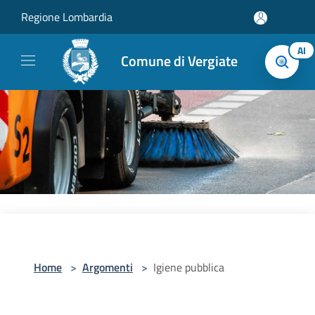
Salta al contenuto principale
Regione Lombardia
AI
Comune di Vergiate
Home
>
Argomenti
>
Igiene pubblica