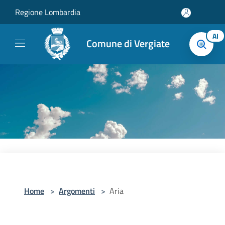
Salta al contenuto principale
Regione Lombardia
AI
Comune di Vergiate
Home
>
Argomenti
>
Aria