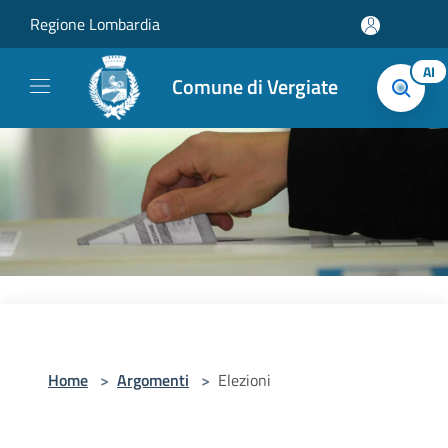
Salta al contenuto principale
Regione Lombardia
AI
Comune di Vergiate
Home
>
Argomenti
>
Elezioni