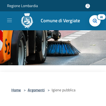
Salta al contenuto principale
Regione Lombardia
AI
Comune di Vergiate
Home
>
Argomenti
>
Igiene pubblica