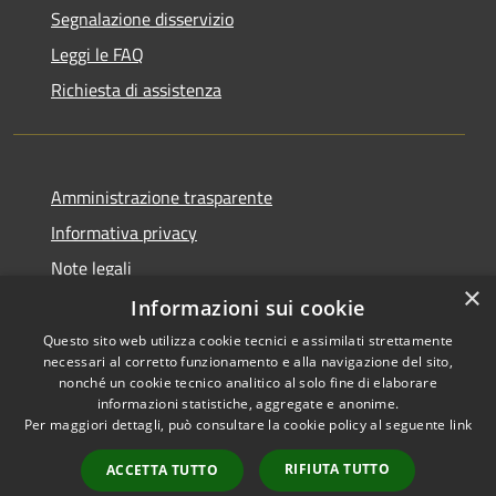
Segnalazione disservizio
Leggi le FAQ
Richiesta di assistenza
Amministrazione trasparente
Informativa privacy
Note legali
×
Dichiarazione di accessibilità
Informazioni sui cookie
Questo sito web utilizza cookie tecnici e assimilati strettamente
necessari al corretto funzionamento e alla navigazione del sito,
nonché un cookie tecnico analitico al solo fine di elaborare
informazioni statistiche, aggregate e anonime.
RSS
Copyright © 2026 • Comune di
Per maggiori dettagli, può consultare la cookie policy al seguente
link
Accessibilità
Vergiate • Powered by
Privacy
Municipium
Accesso
•
RIFIUTA TUTTO
ACCETTA TUTTO
Cookie
redazione