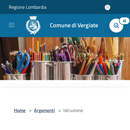
Salta al contenuto principale
Regione Lombardia
AI
Comune di Vergiate
Home
>
Argomenti
>
Istruzione